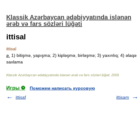
Klassik Azərbaycan ədəbiyyatında islənən
ərəb və fars sözləri lüğəti
ittisal
ittisal
ə.
1) bitişmə, yapışma; 2) kipləşmə, birləşmə; 3) yaxınlıq; 4) əlaqə
saxlama
Klassik Azərbaycan ədəbiyyatında islənən ərəb və fars sözləri lüğəti
.
2009
.
Игры ⚽
Поможем написать курсовую
ittisaf
ittisam