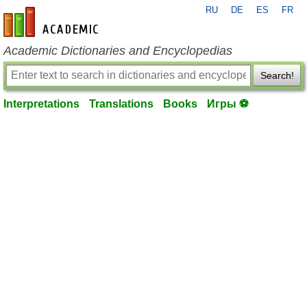
RU
DE
ES
FR
en-academic.com
Academic Dictionaries and Encyclopedias
Search!
Interpretations
Translations
Books
Игры ⚽