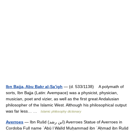
Ibn Bajja, Abu Bakr al-Sa’igh
— (d. 533/1138) A polymath of
sorts, Ibn Bajja (Latin: Avempace) was a physicist, physician,
musician, poet and vizier, as well as the first great Andalusian
philosopher of the Islamic West. Although his philosophical output
was far less… …
Islamic philosophy dictionary
Averroes
— Ibn Rušd (ابن رشد) Averroes Statue of Averroes in
Cordoba Full name ʾAbū l Walīd Muḥammad ibn ʾAḥmad ibn Rušd