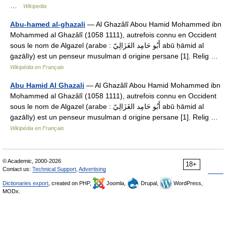
…
Wikipedia
Abu-hamed al-ghazali
— Al Ghazâlî Abou Hamid Mohammed ibn
Mohammed al Ghazâlî (1058 1111), autrefois connu en Occident
sous le nom de Algazel (arabe : أَبُو حَامِد الغَزَالِيّ abū ḥāmid al
ġazālīy) est un penseur musulman d origine persane [1]. Relig …
Wikipédia en Français
Abu Hamid Al Ghazali
— Al Ghazâlî Abou Hamid Mohammed ibn
Mohammed al Ghazâlî (1058 1111), autrefois connu en Occident
sous le nom de Algazel (arabe : أَبُو حَامِد الغَزَالِيّ abū ḥāmid al
ġazālīy) est un penseur musulman d origine persane [1]. Relig …
Wikipédia en Français
© Academic, 2000-2026
18+
Contact us:
Technical Support
,
Advertising
Dictionaries export
, created on PHP,
Joomla,
Drupal,
WordPress,
MODx.