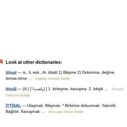
Look at other dictionaries:
ittisal
— is., li, esk., Ar. ittiṣāl 1) Bitişme 2) Dokunma, değme,
temas etme …
Çağatay Osmanlı Sözlük
ittisâl
— (A.) [ لﺎﺼﺕا ] 1. birleşme, kavuşma. 2. bitişik …
Osmanli
Türkçesİ sözlüğü
İTTİSAL
— Ulaşmak. Bitişmek. * Birbirine dokunmak. Yakınlık.
Bağlılık. Kavuşmak …
Yeni Lügat Türkçe Sözlük