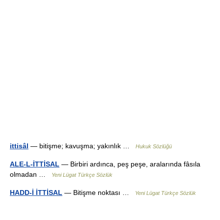
ittisâl
— bitişme; kavuşma; yakınlık …
Hukuk Sözlüğü
ALE-L-İTTİSAL
— Birbiri ardınca, peş peşe, aralarında fâsıla
olmadan …
Yeni Lügat Türkçe Sözlük
HADD-İ İTTİSAL
— Bitişme noktası …
Yeni Lügat Türkçe Sözlük